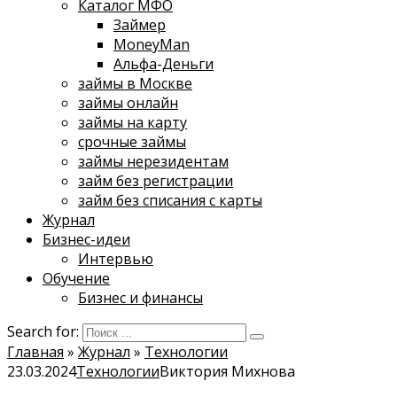
Каталог МФО
Займер
MoneyMan
Альфа-Деньги
займы в Москве
займы онлайн
займы на карту
срочные займы
займы нерезидентам
займ без регистрации
займ без списания с карты
Журнал
Бизнес-идеи
Интервью
Обучение
Бизнес и финансы
Search for:
Главная
»
Журнал
»
Технологии
23.03.2024
Технологии
Виктория Михнова