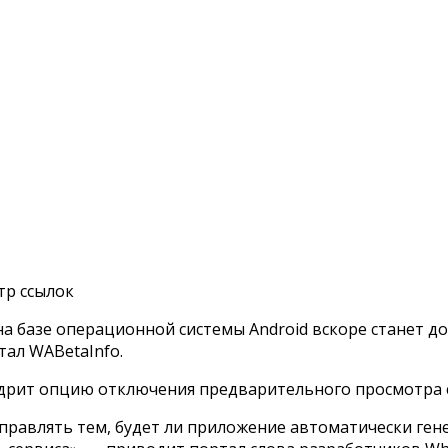
тр ссылок
а базе операционной системы Android вскоре станет д
ал WABetaInfo.
дрит опцию отключения предварительного просмотра с
правлять тем, будет ли приложение автоматически ге