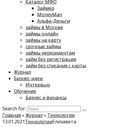
Каталог МФО
Займер
MoneyMan
Альфа-Деньги
займы в Москве
займы онлайн
займы на карту
срочные займы
займы нерезидентам
займ без регистрации
займ без списания с карты
Журнал
Бизнес-идеи
Интервью
Обучение
Бизнес и финансы
Search for:
Главная
»
Журнал
»
Технологии
13.01.2021
Технологии
Елизавета