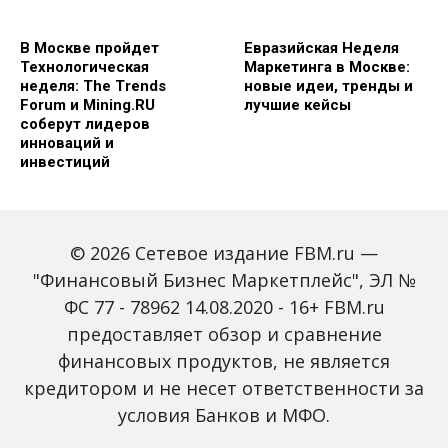
В Москве пройдет
Евразийская Неделя
Технологическая
Маркетинга в Москве:
неделя: The Trends
новые идеи, тренды и
Forum и Mining.RU
лучшие кейсы
соберут лидеров
инноваций и
инвестиций
© 2026 Сетевое издание FBM.ru —
"Финансовый Бизнес Маркетплейс", ЭЛ №
ФС 77 - 78962 14.08.2020 - 16+ FBM.ru
предоставляет обзор и сравнение
Global Tech Forum: как
Trendsetters: как Media
финансовых продуктов, не является
ИИ меняет бизнес и
4.0 меняет правила
кредитором и не несет ответственности за
открывает новые
игры в медиаиндустрии
профессии
условия Банков и МФО.