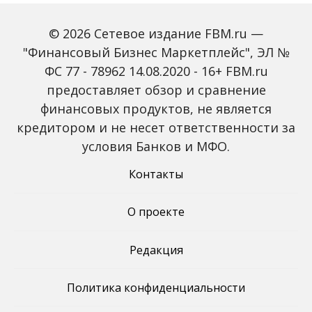
© 2026 Сетевое издание FBM.ru —
"Финансовый Бизнес Маркетплейс", ЭЛ №
ФС 77 - 78962 14.08.2020 - 16+ FBM.ru
предоставляет обзор и сравнение
Global Tech Forum: как
Trendsetters: как Media
финансовых продуктов, не является
ИИ меняет бизнес и
4.0 меняет правила
кредитором и не несет ответственности за
открывает новые
игры в медиаиндустрии
профессии
условия Банков и МФО.
Контакты
О проекте
Редакция
Политика конфиденциальности