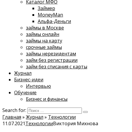
Каталог МФО
Займер
MoneyMan
Альфа-Деньги
займы в Москве
займы онлайн
займы на карту
срочные займы
займы нерезидентам
займ без регистрации
займ без списания с карты
Журнал
Бизнес-идеи
Интервью
Обучение
Бизнес и финансы
Search for:
Главная
»
Журнал
»
Технологии
11.07.2021
Технологии
Виктория Михнова