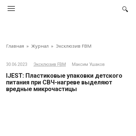
Перейти
к
контенту
Главная
»
Журнал
»
Эксклюзив FBM
30.06.2023
Эксклюзив FBM
Максим Ушаков
IJEST: Пластиковые упаковки детского
питания при СВЧ-нагреве выделяют
вредные микрочастицы