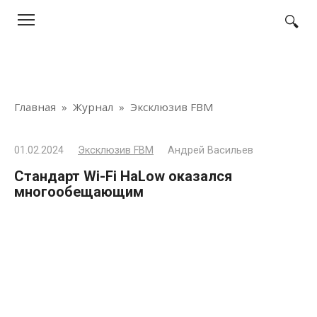
Перейти
к
контенту
Главная
»
Журнал
»
Эксклюзив FBM
01.02.2024
Эксклюзив FBM
Андрей Васильев
Стандарт Wi-Fi HaLow оказался
многообещающим