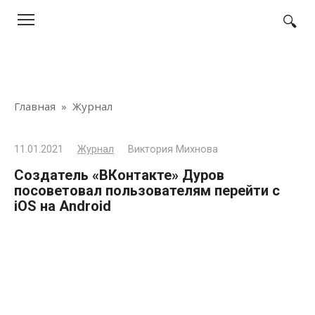
Перейти
к
контенту
Главная
»
Журнал
11.01.2021
Журнал
Виктория Михнова
Создатель «ВКонтакте» Дуров
посоветовал пользователям перейти с
iOS на Android