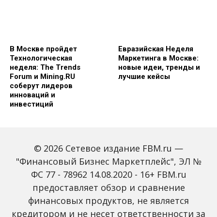
В Москве пройдет
Евразийская Неделя
Технологическая
Маркетинга в Москве:
неделя: The Trends
новые идеи, тренды и
Forum и Mining.RU
лучшие кейсы
соберут лидеров
инноваций и
инвестиций
© 2026 Сетевое издание FBM.ru —
"Финансовый Бизнес Маркетплейс", ЭЛ №
ФС 77 - 78962 14.08.2020 - 16+ FBM.ru
предоставляет обзор и сравнение
Global Tech Forum: как
Trendsetters: как Media
финансовых продуктов, не является
ИИ меняет бизнес и
4.0 меняет правила
кредитором и не несет ответственности за
открывает новые
игры в медиаиндустрии