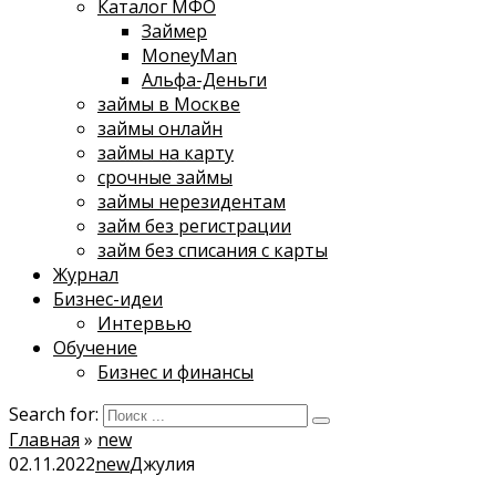
Каталог МФО
Займер
MoneyMan
Альфа-Деньги
займы в Москве
займы онлайн
займы на карту
срочные займы
займы нерезидентам
займ без регистрации
займ без списания с карты
Журнал
Бизнес-идеи
Интервью
Обучение
Бизнес и финансы
Search for:
Главная
»
new
02.11.2022
new
Джулия