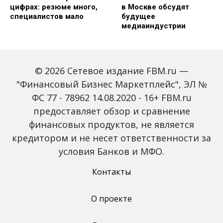
цифрах: резюме много,
в Москве обсудят
специалистов мало
будущее
медиаиндустрии
© 2026 Сетевое издание FBM.ru —
"Финансовый Бизнес Маркетплейс", ЭЛ №
ФС 77 - 78962 14.08.2020 - 16+ FBM.ru
предоставляет обзор и сравнение
В России снизился
Новый санкционный
финансовых продуктов, не является
размер
удар: как готовящийся
кредитором и не несет ответственности за
потребительских
18-й пакет ЕС изменит
кредитов
экономику России
условия Банков и МФО.
Контакты
О проекте