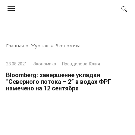
Перейти
к
контенту
Главная
»
Журнал
»
Экономика
23.08.2021
Экономика
Правдилова Юлия
Bloomberg: завершение укладки
“Северного потока – 2” в водах ФРГ
намечено на 12 сентября