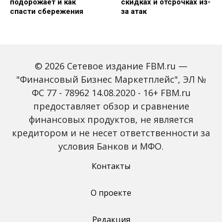
подорожает и как
скидках и отсрочках из-
спасти сбережения
за атак
© 2026 Сетевое издание FBM.ru —
"Финансовый Бизнес Маркетплейс", ЭЛ №
ФС 77 - 78962 14.08.2020 - 16+ FBM.ru
предоставляет обзор и сравнение
Объем наличных у
С 2027 года ИНН станет
россиян в июле вырос
обязательным для всех
финансовых продуктов, не является
на 43%: что стоит за
банковских счетов
кредитором и не несет ответственности за
рекордным спросом на
россиян: что изменится
банкноты
условия Банков и МФО.
Контакты
О проекте
Редакция