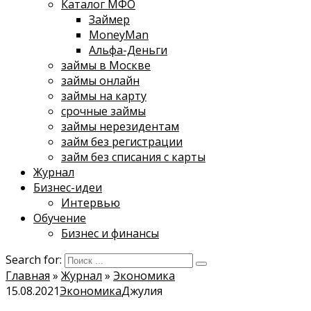
Каталог МФО
Займер
MoneyMan
Альфа-Деньги
займы в Москве
займы онлайн
займы на карту
срочные займы
займы нерезидентам
займ без регистрации
займ без списания с карты
Журнал
Бизнес-идеи
Интервью
Обучение
Бизнес и финансы
Search for:
Главная
»
Журнал
»
Экономика
15.08.2021
Экономика
Джулия