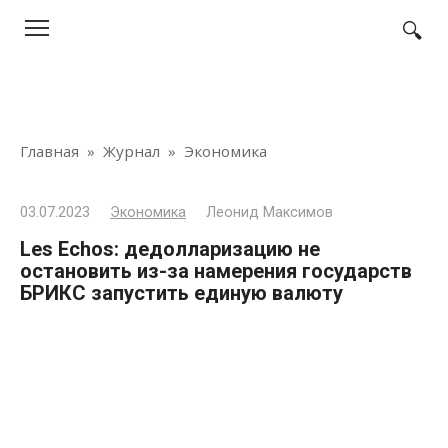
Перейти
к
контенту
Главная
»
Журнал
»
Экономика
03.07.2023
Экономика
Леонид Максимов
Les Echos: дедолларизацию не
остановить из-за намерения государств
БРИКС запустить единую валюту