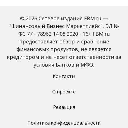
© 2026 Сетевое издание FBM.ru —
"Финансовый Бизнес Маркетплейс", ЭЛ №
ФС 77 - 78962 14.08.2020 - 16+ FBM.ru
предоставляет обзор и сравнение
Объем наличных у
С 2027 года ИНН станет
россиян в июле вырос
обязательным для всех
финансовых продуктов, не является
на 43%: что стоит за
банковских счетов
кредитором и не несет ответственности за
рекордным спросом на
россиян: что изменится
банкноты
условия Банков и МФО.
Контакты
О проекте
Редакция
Политика конфиденциальности