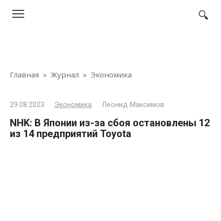
Перейти
к
контенту
Главная
»
Журнал
»
Экономика
29.08.2023
Экономика
Леонид Максимов
NHK: В Японии из-за сбоя остановлены 12
из 14 предприятий Toyota