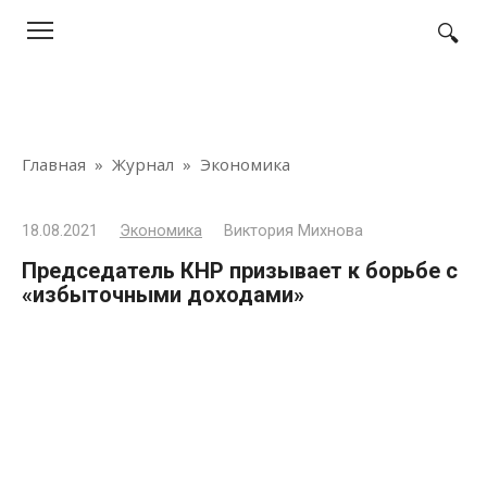
Перейти
к
контенту
Главная
»
Журнал
»
Экономика
18.08.2021
Экономика
Виктория Михнова
Председатель КНР призывает к борьбе с
«избыточными доходами»