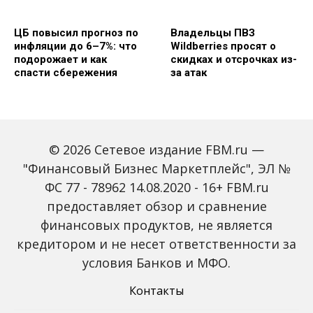
ЦБ повысил прогноз по
Владельцы ПВЗ
инфляции до 6–7%: что
Wildberries просят о
подорожает и как
скидках и отсрочках из-
спасти сбережения
за атак
© 2026 Сетевое издание FBM.ru —
"Финансовый Бизнес Маркетплейс", ЭЛ №
ФС 77 - 78962 14.08.2020 - 16+ FBM.ru
предоставляет обзор и сравнение
Объем наличных у
С 2027 года ИНН станет
россиян в июле вырос
обязательным для всех
финансовых продуктов, не является
на 43%: что стоит за
банковских счетов
кредитором и не несет ответственности за
рекордным спросом на
россиян: что изменится
банкноты
условия Банков и МФО.
Контакты