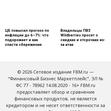
ЦБ повысил прогноз по
Владельцы ПВЗ
инфляции до 6–7%: что
Wildberries просят о
подорожает и как
скидках и отсрочках из-
спасти сбережения
за атак
© 2026 Сетевое издание FBM.ru —
"Финансовый Бизнес Маркетплейс", ЭЛ №
ФС 77 - 78962 14.08.2020 - 16+ FBM.ru
предоставляет обзор и сравнение
Объем наличных у
С 2027 года ИНН станет
россиян в июле вырос
обязательным для всех
финансовых продуктов, не является
на 43%: что стоит за
банковских счетов
кредитором и не несет ответственности за
рекордным спросом на
россиян: что изменится
банкноты