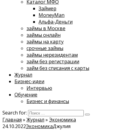
Каталог МФО
Займер
MoneyMan
Альфа-Деньги
займы в Москве
займы онлайн
займы на карту
срочные займы
займы нерезидентам
займ без регистрации
займ без списания с карты
Журнал
Бизнес-идеи
Интервью
Обучение
Бизнес и финансы
Search for:
Главная
»
Журнал
»
Экономика
24.10.2022
Экономика
Джулия