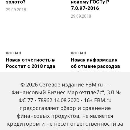
золото?
новому ГОСТу Р
7.0.97-2016
29.09.2018
29.09.2018
ЖУРНАЛ
ЖУРНАЛ
Новая отчетность в
Новая информация
Росстат с 2018 года
об отмене расходов
по личным взносам
29.09.2018
ИП
© 2026 Сетевое издание FBM.ru —
28.09.2018
"Финансовый Бизнес Маркетплейс", ЭЛ №
ФС 77 - 78962 14.08.2020 - 16+ FBM.ru
предоставляет обзор и сравнение
финансовых продуктов, не является
Навигация
Назад
1
…
10 309
кредитором и не несет ответственности за
по