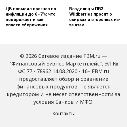
ЦБ повысил прогноз по
Владельцы ПВЗ
инфляции до 6–7%: что
Wildberries просят о
подорожает и как
скидках и отсрочках из-
спасти сбережения
за атак
© 2026 Сетевое издание FBM.ru —
"Финансовый Бизнес Маркетплейс", ЭЛ №
ФС 77 - 78962 14.08.2020 - 16+ FBM.ru
предоставляет обзор и сравнение
Объем наличных у
С 2027 года ИНН станет
россиян в июле вырос
обязательным для всех
финансовых продуктов, не является
на 43%: что стоит за
банковских счетов
кредитором и не несет ответственности за
рекордным спросом на
россиян: что изменится
банкноты
условия Банков и МФО.
Контакты