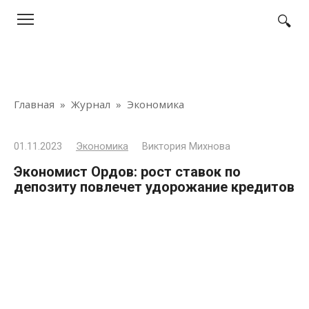
Перейти
к
контенту
Главная
»
Журнал
»
Экономика
01.11.2023
Экономика
Виктория Михнова
Экономист Ордов: рост ставок по
депозиту повлечет удорожание кредитов