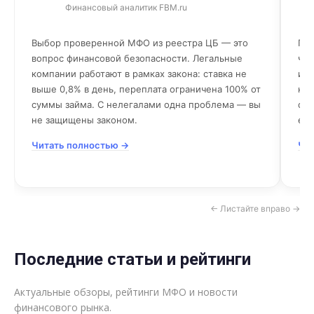
Финансовый аналитик FBM.ru
Выбор проверенной МФО из реестра ЦБ — это
Пер
вопрос финансовой безопасности. Легальные
чит
компании работают в рамках закона: ставка не
име
выше 0,8% в день, переплата ограничена 100% от
ком
суммы займа. С нелегалами одна проблема — вы
сюр
не защищены законом.
есл
Читать полностью →
Чи
← Листайте вправо →
Последние статьи и рейтинги
Актуальные обзоры, рейтинги МФО и новости
финансового рынка.