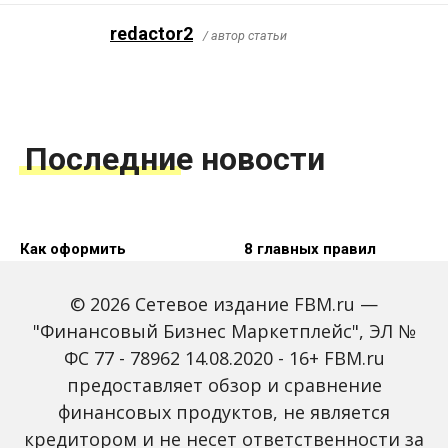
redactor2
/ автор статьи
Последние новости
Как оформить
8 главных правил
резолюцию на
составления заявления
заявлении об
на увольнение
© 2026 Сетевое издание FBM.ru —
увольнении: 3 способа
"Финансовый Бизнес Маркетплейс", ЭЛ №
ФС 77 - 78962 14.08.2020 - 16+ FBM.ru
предоставляет обзор и сравнение
финансовых продуктов, не является
8 правил составления
4 способа подачи
кредитором и не несет ответственности за
заявления по форме
заявления по форме