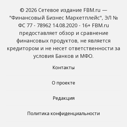
доначислить НДФЛ
самозанятым – 5
© 2026 Сетевое издание FBM.ru —
гражданам?
обязательных
действий
"Финансовый Бизнес Маркетплейс", ЭЛ №
28.06.2019
27.06.2019
ФС 77 - 78962 14.08.2020 - 16+ FBM.ru
предоставляет обзор и сравнение
финансовых продуктов, не является
кредитором и не несет ответственности за
условия Банков и МФО.
Навигация
Назад
1
2
3
…
по
Контакты
14
Далее
записям
О проекте
Редакция
Политика конфиденциальности