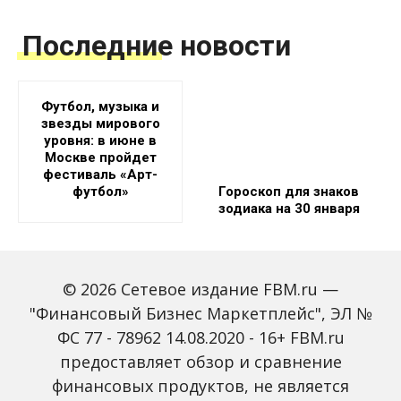
Последние новости
Футбол, музыка и
звезды мирового
уровня: в июне в
Москве пройдет
фестиваль «Арт-
футбол»
Гороскоп для знаков
зодиака на 30 января
© 2026 Сетевое издание FBM.ru —
"Финансовый Бизнес Маркетплейс", ЭЛ №
ФС 77 - 78962 14.08.2020 - 16+ FBM.ru
предоставляет обзор и сравнение
Пропалестинский
В России начались
финансовых продуктов, не является
активист прервал матч
продажи бюджетного