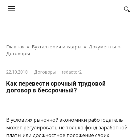
Перейти
к
контенту
Главная
»
Бухгалтерия и кадры
»
Документы
»
Договоры
22.10.2018
Договоры
redactor2
Как перевести срочный трудовой
договор в бессрочный?
В условиях рыночной экономики работодатель
может регулировать не только фонд заработной
платы или должностное положение своих