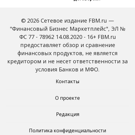
Эксперт рассказал,
когда нужно
© 2026 Сетевое издание FBM.ru —
избавляться от доллара
"Финансовый Бизнес Маркетплейс", ЭЛ №
ФС 77 - 78962 14.08.2020 - 16+ FBM.ru
предоставляет обзор и сравнение
финансовых продуктов, не является
Когда выгодно
Как заключить
кредитором и не несет ответственности за
заключать смешанный
трудовой договор на
договор
полставки: 2 способа
условия Банков и МФО.
Контакты
О проекте
Редакция
Политика конфиденциальности