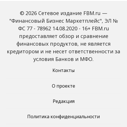
Какие новые критерии
Что делать директору
введены для малого
который не знал, что у
© 2026 Сетевое издание FBM.ru —
бизнеса
него есть компания
"Финансовый Бизнес Маркетплейс", ЭЛ №
ФС 77 - 78962 14.08.2020 - 16+ FBM.ru
предоставляет обзор и сравнение
финансовых продуктов, не является
Цель создания фирмы-
Как изменились
кредитором и не несет ответственности за
однодневки
правила регистрации
ИП и юр лиц
условия Банков и МФО.
Контакты
О проекте
Редакция
Политика конфиденциальности