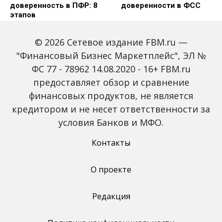
доверенность в ПФР: 8
доверенности в ФСС
этапов
© 2026 Сетевое издание FBM.ru —
"Финансовый Бизнес Маркетплейс", ЭЛ №
ФС 77 - 78962 14.08.2020 - 16+ FBM.ru
Как оформить
5 главных правил
предоставляет обзор и сравнение
доверенность на
оформления и
получение товарно-
составления
финансовых продуктов, не является
материальных
нотариально
кредитором и не несет ответственности за
ценностей: 11 правил
заверенной
доверенности
условия Банков и МФО.
Контакты
О проекте
Редакция