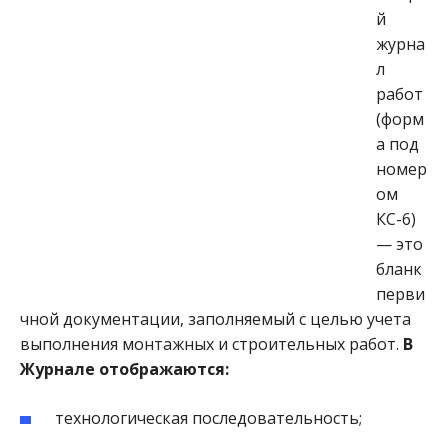
й
журна
л
работ
(форм
а под
номер
ом
КС-6)
— это
бланк
перви
чной документации, заполняемый с целью учета
выполнения монтажных и строительных работ.
В
Журнале отображаются:
технологическая последовательность;