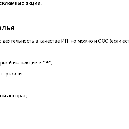
рекламные акции.
елья
ю деятельность
в качестве ИП
, но можно и
ООО
(если ес
рной инспекции и СЭС;
торговли;
вый аппарат;