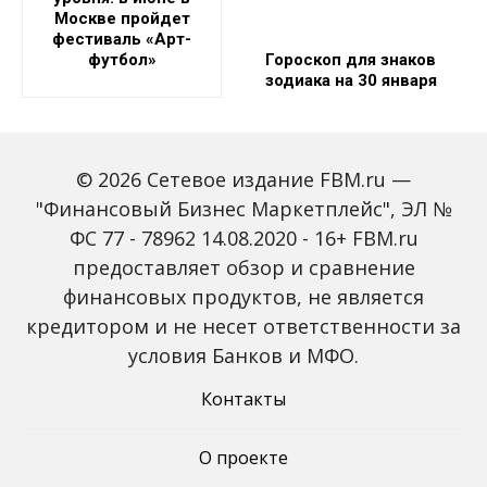
Москве пройдет
фестиваль «Арт-
футбол»
Гороскоп для знаков
зодиака на 30 января
© 2026 Сетевое издание FBM.ru —
"Финансовый Бизнес Маркетплейс", ЭЛ №
ФС 77 - 78962 14.08.2020 - 16+ FBM.ru
предоставляет обзор и сравнение
Пропалестинский
В России начались
финансовых продуктов, не является
активист прервал матч
продажи бюджетного
кредитором и не несет ответственности за
Australian Open с
седана Suzuki Ciaz по
участием Зверева
цене от 2,3 млн рублей
условия Банков и МФО.
Контакты
О проекте