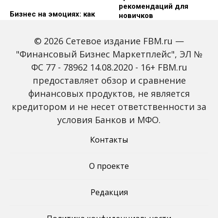
рекомендаций для
Бизнес на эмоциях: как
новичков
«Клаустрофобия»
покоряет рынок
© 2026 Сетевое издание FBM.ru —
впечатлений
"Финансовый Бизнес Маркетплейс", ЭЛ №
ФС 77 - 78962 14.08.2020 - 16+ FBM.ru
предоставляет обзор и сравнение
финансовых продуктов, не является
Как малый бизнес
Как научиться
кредитором и не несет ответственности за
превратить в крупную
правильно вести
компанию?
бизнес – советы профи
условия Банков и МФО.
Контакты
О проекте
Редакция